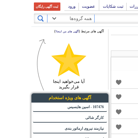
ررات
ثبت شکایات
عضویت
ورود
ثبت آگهی رایگان
همه گروه‌ها
آگهی های مرتبط (
)
آگهی های من اینجا!
آیا می‌خواهید اینجا
قرار بگیرید
آگهی های ویژه استخدام
107476 - اسپن هایسیس
کارگر شالی
نیازمند نیروی ارماتور بندی