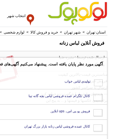
انتخاب شهر
استان تهران
>
شهر تهران
>
خرید و فروش کالا
>
لوازم شخصی
>
فروش آنلاین لباس زنانه
ارسال شده توسط : منیره ضیا
آگهی مورد نظر پایان یافته است. پیشنهاد می‌کنیم آگهی‌های فع
همه آگهی های این کاربر
مناسبترین قیمت-بالاترین کیفیت
فروش غیرحضوری
تولیدی لباس خواب
ارسال به سراسر کشور
--- قیمتهای ما شما را شگفت زده خواهد کرد.---
کانال تلگرام عمده فروشی لباس بچه گانه تینا
برای دیدن عکسها و قیمتها و ... به پیج این
فروش یو پی اس، ups انلاین
کانال عمده فروشی لباس زنانه بازار بزرگ تهران