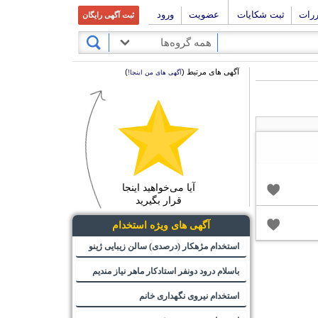
ررات
ثبت شکایات
عضویت
ورود
ثبت آگهی رایگان
همه گروه‌ها
آگهی های مرتبط (
)
آگهی های من اینجا!
آیا می‌خواهید اینجا
قرار بگیرید
آگهی های ویژه استخدام
استخدام مژهکار (درصدی) سالن زیبایی ژینو
باسلام درود دونفر استادکار ماهر نیاز مندیم
استخدام نیروی نگهداری خانم