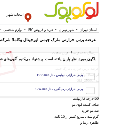
انتخاب شهر
استان تهران
>
شهر تهران
>
خرید و فروش کالا
>
لوازم شخصی
>
عرضه برس حرارتی مارک جیمی اورجینال وکاملا شرکت
ارسال شده توسط : نوین صنعت
آگهی مورد نظر پایان یافته است. پیشنهاد می‌کنیم آگهی‌های فع
همه آگهی های این کاربر
عرضه برس حرارتی مارک جیمی
اورجینال وکاملا شرکتی
برس حرارتی بابیلیس مدل HSB100
مدل:GM_2950
برس حرارتی رمینگتون مدل CB7400
450درجه فارنهایت
صاف کننده قوی مو
ضد مو خوره
گرم شدن سریع کمتر از 15 ثانیه
ظاهری زیبا و