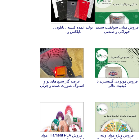
فروش متابی سولفیت سدیم
تولید عمده کیسه ، نایلون ،
خوراکی و صنعتی
نایلکس و...
فروش مونو دی گلیسیرید با
عرضه گاز سنج های نو و
کیفیت عالی
استوک بصورت عمده و جزئی
فروش ویژه مواد اولیه
شیمیایی و کود کشاورزی یک
فروش Filament PLA مواد