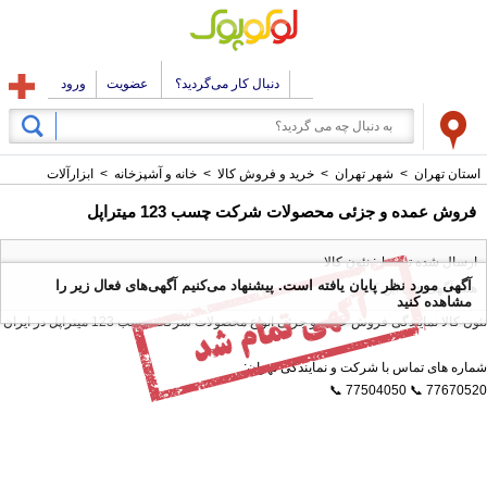
دنبال کار می‌گردید؟
عضویت
ورود
استان تهران
>
شهر تهران
>
خرید و فروش کالا
>
خانه و آشپزخانه
>
ابزارآلات
فروش عمده و جزئی محصولات شرکت چسب 123 میتراپل
ارسال شده توسط : نئون کالا
آگهی مورد نظر پایان یافته است. پیشنهاد می‌کنیم آگهی‌های فعال زیر را
همه آگهی های این کاربر
مشاهده کنید
نئون کالا نمایندگی فروش عمده و جزئی انواع محصولات شرکت چسب 123 میتراپل در ایران
شماره های تماس با شرکت و نمایندگی تهران:
77670520 📞 77504050 📞