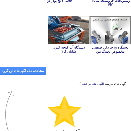
قالبی ( یخ پودرکن )
کالا
دستگاه یخ خردکن صنعتی
دستگاه آب گوجه گیری
مخصوص بچینگ بتن
شایان کالا
مشاهده تمام آگهی‌های این گروه
آگهی های مرتبط (
)
آگهی های من اینجا!