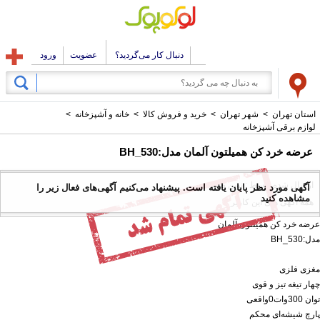
دنبال کار می‌گردید؟
عضویت
ورود
استان تهران
>
شهر تهران
>
خرید و فروش کالا
>
خانه و آشپزخانه
>
لوازم برقی آشپزخانه
عرضه خرد کن همیلتون آلمان مدل:BH_530
ارسال شده توسط : نوین صنعت
آگهی مورد نظر پایان یافته است. پیشنهاد می‌کنیم آگهی‌های فعال زیر را
مشاهده کنید
همه آگهی های این کاربر
عرضه خرد کن همیلتون آلمان
مدل:BH_530
مغزی فلزی
چهار تیغه تیز و قوی
توان 300وات0واقعی
پارچ شیشەای محکم