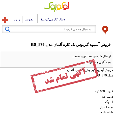
دنبال کار می‌گردید؟
عضویت
ورود
فروش آبمیوه گیربوش تک کاره آلمان مدل:BS_879
ارسال شده توسط : نوین صنعت
همه آگهی های این کاربر
فروش آبمیوه گیربوش تک کاره آلمان
مدل:BS_879
قدرت 1400وات
دوسرعتە
آنالوگ
تمام استیل
دارای پارچ