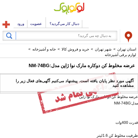
دنبال کار می‌گردید؟
عضویت
ورود
استان تهران
>
شهر تهران
>
خرید و فروش کالا
>
خانه و آشپزخانه
>
لوازم برقی آشپزخانه
عرضه مخلوط کن دوکاره مارک نوا ژاپن مدل:NM-74BG
ارسال شده توسط : نوین صنعت
آگهی مورد نظر پایان یافته است. پیشنهاد می‌کنیم آگهی‌های فعال زیر را
مشاهده کنید
همه آگهی های این کاربر
عرضه مخلوط کن دوکاره مارک نوا ژاپن
مدل:NM-74BG
قدرت 400وات
ظرفیت مخلوط کن 1.6لیتر