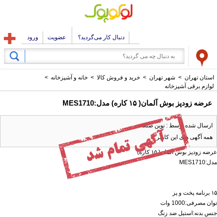
دنبال کار می‌گردید؟
عضویت
ورود
استان تهران
>
شهر تهران
>
خرید و فروش کالا
>
خانه و آشپزخانه
>
لوازم برقی آشپزخانه
عرضه زودپز بوش آلمان( ۱۵ کارە) مدل:MES1710
ارسال شده توسط : نوین صنعت
همه آگهی های این کاربر
عرضه زودپز بوش آلمان( ۱۵ کارە)
مدل:MES1710
۱۵ برنامه پخت و پز
توان مصرفی:1000 وات
جنس بدنه:استیل ضد زنگ