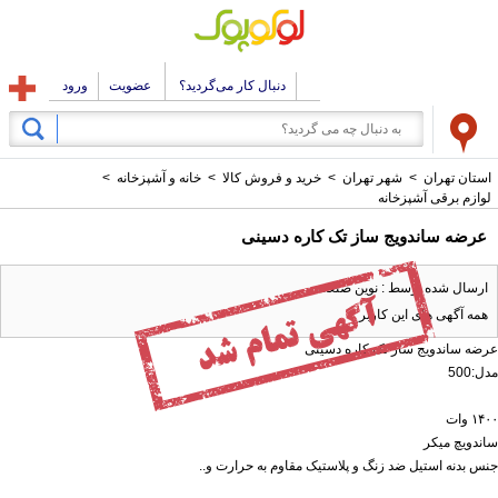
دنبال کار می‌گردید؟
عضویت
ورود
استان تهران
>
شهر تهران
>
خرید و فروش کالا
>
خانه و آشپزخانه
>
لوازم برقی آشپزخانه
عرضه ساندویج ساز تک کاره دسینی
ارسال شده توسط : نوین صنعت
همه آگهی های این کاربر
عرضه ساندویج ساز تک کاره دسینی
مدل:500
۱۴۰۰ وات
ساندویچ میکر
جنس بدنه استیل ضد زنگ و پلاستیک مقاوم به حرارت و..