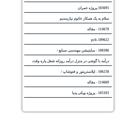
103695 پروژه عمران
سلام به یک همکار خانوم نیازمندیم
114678 - مقاله
pcb-109622
108386 - سایتیشن مهندسی صنایع /
درآمد با گوشی در منزل درآمد روزانه شغل پاره وقت
106258 - ایلاستریتور و فتوشاپ /
114669 - مقاله
105103 - پروژه ویکی پدیا