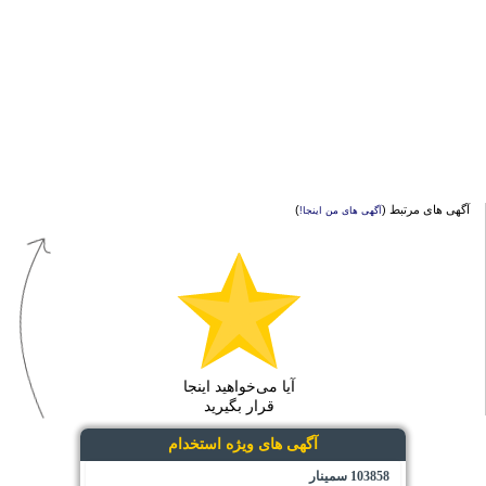
آگهی های مرتبط (
)
آگهی های من اینجا!
آیا می‌خواهید اینجا
قرار بگیرید
آگهی های ویژه استخدام
103858 سمینار