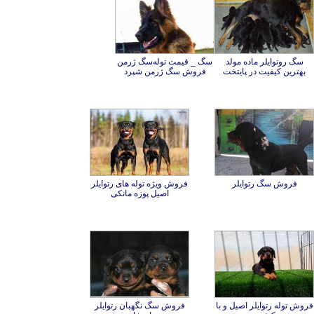
سگ روتوایلر ماده مولد
سگ _ قیمت توله‌سگ ژرمن
بهترین کیفیت در پایتخت
فروش سگ ژرمن شپرد
فروش سگ رتوایلر
فروش ویژه توله های رتوایلر
اصیل پوزه مانکی
فروش توله رتوایلر اصیل و با
فروش سگ نگهبان رتوایلر