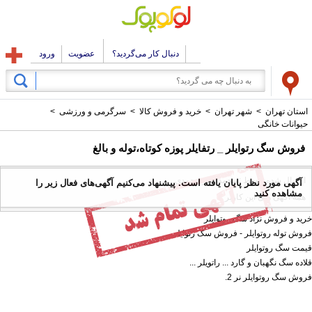
دنبال کار می‌گردید؟
عضویت
ورود
استان تهران
>
شهر تهران
>
خرید و فروش کالا
>
سرگرمی و ورزشی
>
حیوانات خانگی
فروش سگ رتوایلر _ رتفایلر پوزه کوتاه،توله و بالغ
ارسال شده توسط : محمد امیر محمدی
آگهی مورد نظر پایان یافته است. پیشنهاد می‌کنیم آگهی‌های فعال زیر را
مشاهده کنید
همه آگهی های این کاربر
خرید و فروش نژاد سگ روتوایلر
فروش توله روتوایلر - فروش سگ رتوایلر
قیمت سگ روتوایلر
قلاده سگ نگهبان و گارد ... راتویلر ...
فروش سگ روتوایلر نر 2.