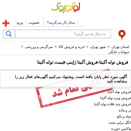
دنبال کار می‌گردید؟
عضویت
ورود
استان تهران
>
شهر تهران
>
خرید و فروش کالا
>
سرگرمی و ورزشی
>
حیوانات خانگی
فروش توله آکیتا-فروش آکیتا ژاپنی-قیمت توله آکیتا
ارسال شده توسط : بهزاد حاصلی
آگهی مورد نظر پایان یافته است. پیشنهاد می‌کنیم آگهی‌های فعال زیر را
مشاهده کنید
همه آگهی های این کاربر
فروش توله آکیتا
فروش ویژه توله آکیتا
فروش چند قلاده توله آکیتا
نر و ماده
توله و بالغ
انگل تراپی شده
واکسن خورده