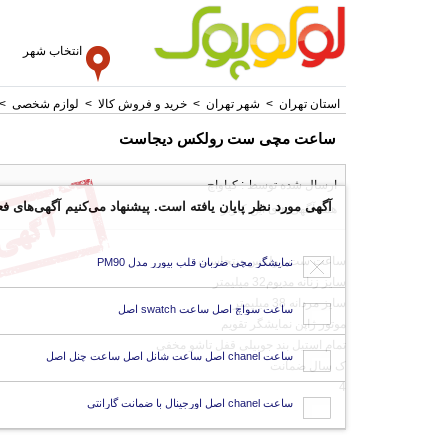
انتخاب شهر
استان تهران
>
شهر تهران
>
خرید و فروش کالا
>
لوازم شخصی
>
ساعت مچی ست رولکس دیجاست
ارسال شده توسط : کیاواچ
آگهی مورد نظر پایان یافته است. پیشنهاد می‌کنیم آگهی‌های فع
همه آگهی های این کاربر
ساعت ست رولکس دیتجاست
نمایشگر مچی ضربان قلب بیورر مدل PM90
سایز زنانه مدیوم32 میلیمتر
سایز مردانه 38 میلیمتر
ساعت سواچ اصل ساعت swatch اصل
موتور ژاپن نمایشگر تقویم
تمام استیل بند جوبیلی قفل تاشو مخفی
ساعت chanel اصل ساعت شانل اصل ساعت چنل اصل
ک سال ضمانت
4
ساعت chanel اصل اورجینال با ضمانت گارانتی