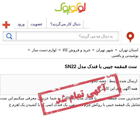
دنبال کار می‌گردید؟
عضویت
ورود
استان تهران
>
شهر تهران
>
خرید و فروش کالا
>
لوازم دست ساز
>
پوشیدنی و بافتنی
ست قمقمه جیبی با فندک مدل SN22
ارسال شده توسط : جعبه کادو
همه آگهی های این کاربر
جدیدترین ست قمقمه جیبی با فندک مدل SN22 را به شما عزیزان معرفی میکنیم.این ست
شامل یک قمقمه جیبی با روکش چرم مصنوعی، یک فندک اتمی که با کشیدن یک اهرم ع