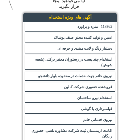
آیا می‌خواهید اینجا
قرار بگیرید
آگهی های ویژه استخدام
113865 - متره و براورد
ادمین و تولید کننده محتوا صنف پوشاک
دستیار رنگ و لایت مبتدی و حرفه ای
استخدام چند پست در رستوران معتبر برکتی (شعبه
شوش)
نیروی خانم جهت خدمات در محدوده بلوار دانشجو
فروشنده حضوری شرکت کالین
استخدام نیرو ساختمان
فیلمبرداری با گوشی
نیروی خدماتی خانم
اقامت ارمنستان ثبت شرکت مشاوره تلفنی، حضوری
رایگان