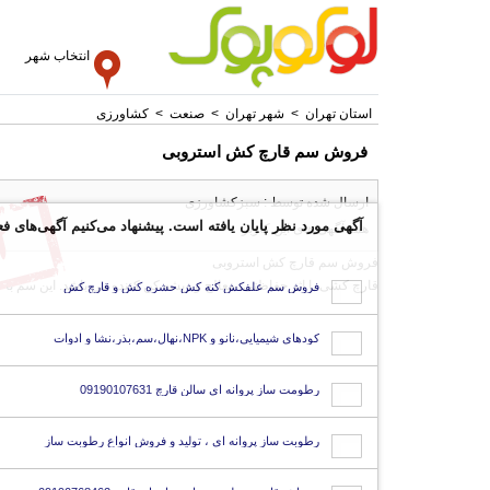
انتخاب شهر
استان تهران
>
شهر تهران
>
صنعت
>
کشاورزی
فروش سم قارچ کش استروبی
ارسال شده توسط : سبزکشاورزی
آگهی مورد نظر پایان یافته است. پیشنهاد می‌کنیم آگهی‌های فع
همه آگهی های این کاربر
فروش سم قارچ کش استروبی
قارچ کشی با اثر حفاظتی، معالج و ریشه کن کننده می باشد. این سم با نام تجاری استروبی (Stroby) و فرمول
فروش سم علفکش کنه کش حشره کش و قارچ کش
کودهای شیمیایی،نانو و NPK،نهال،سم،بذر،نشا و ادوات
رطومت ساز پروانه ای سالن قارچ 09190107631
رطوبت ساز پروانه ای ، تولید و فروش انواع رطوبت ساز