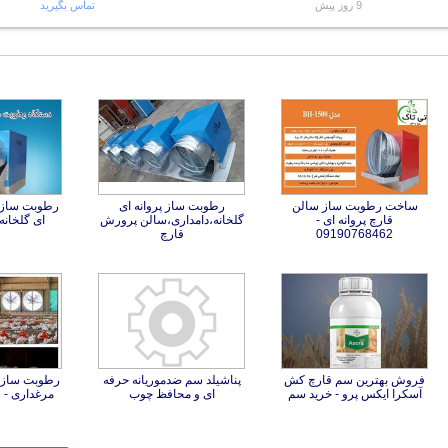
9 روز پیش
تماس بگیرید
ساخت رطوبت ساز سالن
قارچ پروانه ای -
رطوبت ساز پروانه ای
گلخانه،دامداری،سالن پرورش
رطوبت ساز و
ای گلخانه
09190768462
قارچ
فروش بهترین سم قارچ کش
پناشیلد سم ضدموریانه حرفه
رطوبت ساز پ
آسکرا ایکس پرو - خرید سم
ای و محافظ چوب
مرغداری - 09197443453