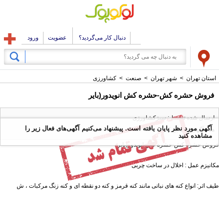
دنبال کار می‌گردید؟
عضویت
ورود
استان تهران
>
شهر تهران
>
صنعت
>
کشاورزی
فروش حشره کش-حشره کش انویدور(بایر
ارسال شده توسط : سبزکشاورزی
آگهی مورد نظر پایان یافته است. پیشنهاد می‌کنیم آگهی‌های فعال زیر را
همه آگهی های این کاربر
مشاهده کنید
فروش حشره کش-حشره کش انویدور(بایر
مکانیزم عمل : اخلال در ساخت چربی
طیف اثر: انواع کنه های نباتی مانند کنه قرمز و کنه دو نقطه ای و کنه زنگ مرکبات ، ش