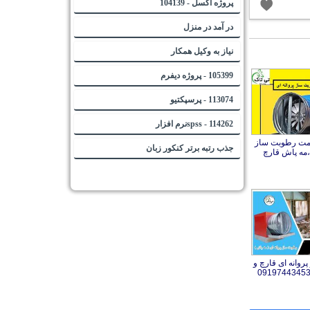
پروژه اکسل - 104139
در آمد در منزل
نیاز به وکیل همکار
105399 - پروژه دیفرم
113074 - پرسپکتیو
114262 - spssنرم افزار
مت رطوبت ساز
جذب رتبه برتر کنکور زبان
 ،مه پاش قارچ
روانه ای قارچ و