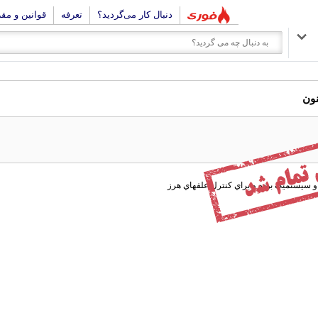
دنبال کار می‌گردید؟
تعرفه
قوانین و مق
نون
 سيستميک بوده و براي کنترل علفهاي هرز