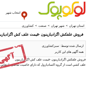
انتخاب شهر
استان تهران
>
شهر تهران
>
صنعت
>
کشاورزی
فروش علفکش اگزاديازينون -قیمت علف کش اگزادیازی
ارسال شده توسط : سبزکشاورزی
همه آگهی های این کاربر
فروش علفکش اگزاديازينون -قیمت علف کش اگزادیازینون
علف کشي است از گروه اکساديازول که داراي خاصيت تماسي، انتخابي و