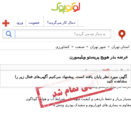
دنبال کار می‌گردید؟
عضویت
ورود
استان تهران
>
شهر تهران
>
صنعت
>
کشاورزی
عرضه بذر هویج پریستو ویلیمورن
ارسال شده توسط : مهندس نادین
آگهی مورد نظر پایان یافته است. پیشنهاد می‌کنیم آگهی‌های فعال زیر را
همه آگهی های این کاربر
مشاهده کنید
عرضه بذر هویج پریستو ویلیمورن
بسیار پربار و حفظ باردهی و کیفیت میوه ها در شرایط اب و هوایی گوناگون
مقاوم به بیماری های فوزاریوم و سفیدک پودری وتنش ه