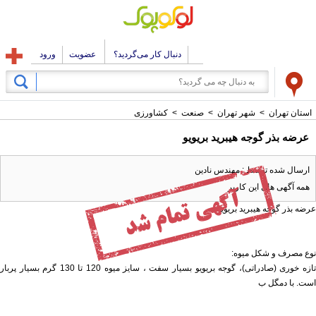
دنبال کار می‌گردید؟
عضویت
ورود
استان تهران
>
شهر تهران
>
صنعت
>
کشاورزی
عرضه بذر گوجه هیبرید بریویو
ارسال شده توسط : مهندس نادین
همه آگهی های این کاربر
عرضه بذر گوجه هیبرید بریویو
نوع مصرف و شکل میوه:
تازه خوری (صادراتی)، گوجه بریویو بسیار سفت ، سایز میوه 120 تا 130 گرم بسیار پربار
است. با دمگل ب