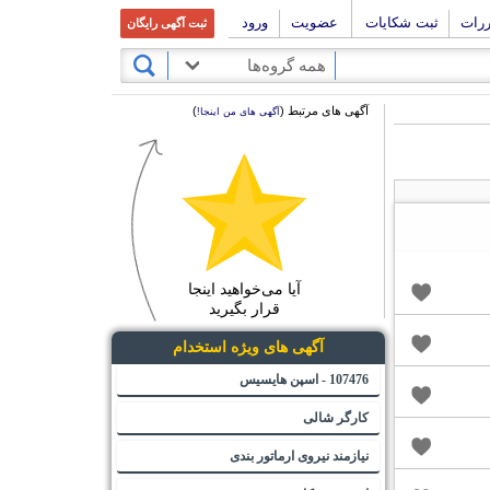
ررات
ثبت شکایات
عضویت
ورود
ثبت آگهی رایگان
همه گروه‌ها
آگهی های مرتبط (
)
آگهی های من اینجا!
آیا می‌خواهید اینجا
قرار بگیرید
آگهی های ویژه استخدام
107476 - اسپن هایسیس
کارگر شالی
نیازمند نیروی ارماتور بندی