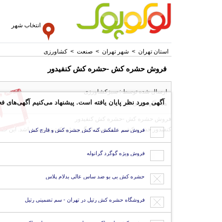
انتخاب شهر
استان تهران
>
شهر تهران
>
صنعت
>
کشاورزی
فروش حشره کش -حشره کش کنفیدور
ارسال شده توسط : سبزکشاورزی
آگهی مورد نظر پایان یافته است. پیشنهاد می‌کنیم آگهی‌های فع
همه آگهی های این کاربر
فروش حشره کش -حشره کش کنفیدور
کنفیدور حشره کشی سیستمیک از گروه نئونیکوتینوئید می باشد. این ح
فروش سم علفکش کنه کش حشره کش و قارچ کش
فروش ویژه گوگرد گرانوله
حشره کش بی بو ضد ساس عالی بدلام پلاس
فروشگاه حشره کش رتیل در تهران - سم تضمینی رتیل