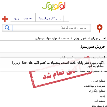
دنبال کار می‌گردید؟
عضویت
ورود
استان تهران
>
شهر تهران
>
صنعت
>
تولید مواد شیمیایی
فروش سوربیتول
ارسال شده توسط : شیمی گستر تابان
آگهی مورد نظر پایان یافته است. پیشنهاد می‌کنیم آگهی‌های فعال زیر را
همه آگهی های این کاربر
مشاهده کنید
موارد استفاده سوربیتول Sorbitol :
- صنایع غذایی
- شوینده و بهداشتی
- صنایع رنگرزی
- چاپ
- تصفیه آب
نوع بسته بندی