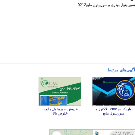
سوربیتول پودری و سوربیتول مایع0212
آگهی‌های مرتبط
واردکننده cmc ، لاکتوز و
فروش سوربیتول مایع با
سوربیتول مایع
خلوص بالا