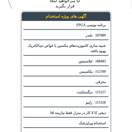
آیا می‌خواهید اینجا
قرار بگیرید
آگهی های ویژه استخدام
برنامه نویسی FPGA
107609 - بلندر
شبیه سازی کامپوزیت‌های مکسین با خواص دی‌الکتریک
بهبود یافته.
108483 - ایلاستیتور
112769 - پلکسیس
معرفی
115127 - دیگسایلنت
115120 - راینو
دیجی کا لا کار در منزل فقط نیازمند اقا
استخدام پیراپزشک