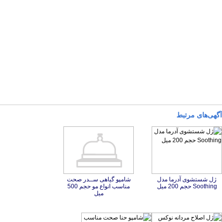
آگهی‌های مرتبط
ژل شستشوی آدرما مدل
شامپو گیاهی ســدر صحت
مناسب انواع مو حجم 500
Soothing حجم 200 میل
میل