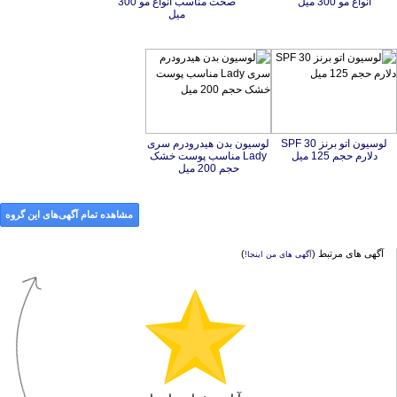
انواع مو 300 میل
میل
لوسیون اتو برنز SPF 30
لوسیون بدن هیدرودرم سری
Lady مناسب پوست خشک
دلارم حجم 125 میل
حجم 200 میل
مشاهده تمام آگهی‌های این گروه
آگهی های مرتبط (
)
آگهی های من اینجا!