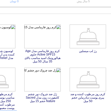
5 سال پیش
0 تومان
رژ لب میسلین
کرم روز فارماسی مدل Age
Active SPF15 حاوی
هیالورونیک اسید مناسب بالای
لوسیون شو
کننده بدن آ
مدل Relief
35 سال 50 میل
کرم روز مرطوب کننده و ضد
پیری پوست دیادرماین حجم
ژل ضد چروک دور چشم
کامفورت زون مدل Sacred
کرم مرطوب
مناسب پوس
250 میل ب
مرطوب کنند
50 میل
Nature حجم 15 میل
پوست معمولی ح