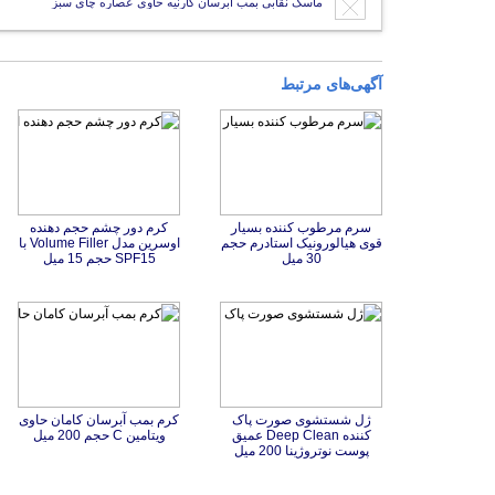
ماسک نقابی بمب آبرسان گارنیه حاوی عصاره چای سبز
آگهی‌های مرتبط
سرم مرطوب کننده بسیار
قوی هیالورونیک استادرم حجم
کرم دور چشم حجم دهنده
اوسرین مدل Volume Filler با
30 میل
SPF15 حجم 15 میل
ژل شستشوی صورت پاک
کننده Deep Clean عمیق
کرم بمب آبرسان کامان حاوی
ویتامین C حجم 200 میل
پوست نوتروژینا 200 میل