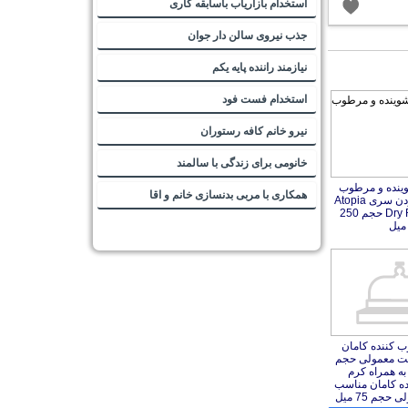
استخدام بازاریاب باسابقه کاری
جذب نیروی سالن دار جوان
نیازمند راننده پایه یکم
استخدام فست فود
نیرو خانم کافه رستوران
خانومی برای زندگی با سالمند
ینده و مرطوب
ردن سری Atopia
Dry  حجم 250
همکاری با مربی بدنسازی خانم و اقا
میل
 کننده کامان
ت معمولی حجم
ه همراه کرم
ه کامان مناسب
جم 75 میل