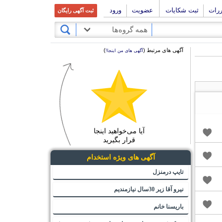
ررات
ثبت شکایات
عضویت
ورود
ثبت آگهی رایگان
همه گروه‌ها
آگهی های مرتبط (
)
آگهی های من اینجا!
آیا می‌خواهید اینجا
قرار بگیرید
آگهی های ویژه استخدام
تایپ درمنزل
نیرو آقا زیر 30سال نیازمندیم
باریسنا خانم