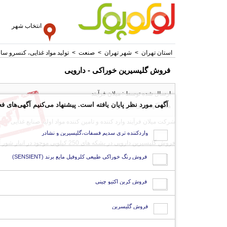
انتخاب شهر
استان تهران
>
شهر تهران
>
صنعت
>
تولید مواد غذایی، کنسرو سا
فروش گلیسیرین خوراکی - دارویی
ارسال شده توسط : میلان فرآیند
آگهی مورد نظر پایان یافته است. پیشنهاد می‌کنیم آگهی‌های فع
همه آگهی های این کاربر
شرکت میلان فرآیند وارد کننده و تامین کننده مواد اولیه صنایع غذایی ، ب
واردکننده تری سدیم فسفات،گلیسیرین و نشادر
فروش گلیسیرین دارویی در بشکه های 250 کیلویی موجود در انبار شور آ
فروش رنگ خوراکی طبیعی کلروفیل مایع برند (SENSIENT)
فروش کربن اکتیو چینی
فروش گلیسرین