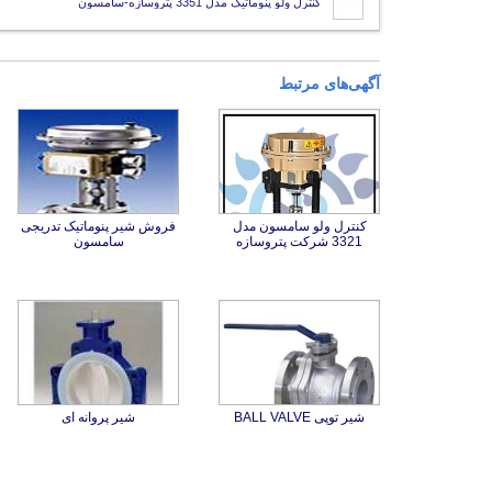
کنترل ولو پنوماتیک مدل 3351 پتروسازه-سامسون
آگهی‌های مرتبط
کنترل ولو سامسون مدل
فروش شیر پنوماتیک تدریجی
3321 شرکت پتروسازه
سامسون
شیر توپی BALL VALVE
شیر پروانه ای