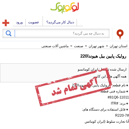
دنبال کار می‌گردید؟
عضویت
ورود
استان تهران
>
شهر تهران
>
صنعت
>
ماشین آلات صنعتی
رولیک پایین بیل هیوندا220
ارسال شده توسط : ایران کوماتسو
همه آگهی های این کاربر
🔸نام قطعه: #رولیک پایین بیل هیوندا220
🔸شماره فنی قطعه:
#81Q6-11011
🔸برند: #ITR
🔸قابل استفاده برای دستگاه های:
#R220-7
آتا تجارت سلوط (ايران کوماتس