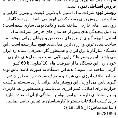
فروش
اقساطی
نموده است.
روستر
قهوه
شرکت ماک استیل با بالاترین کیفیت و بهترین کارایی و
ساده ترین روش برای رست کردن
قهوه
می باشد . این دستگاه از
روی مدل های خارجی ساخته شده و کاملا بومی سازی شده است ؛
به دلیل پیچیدگی های بیش از حد مدل های خارجی شرکت ماک
استیل با بهره گیری از نیزوهای متخصص و جوانان ایرانی موفق به
ساخت ساده ترین و ارزان ترین مدل های
قهوه
ساز شده است . این
دستگاه سازگار با برق ایران و همینطور گاز مصرفی استاندارد ایران
می باشد . این
روستر
ها کارایی بالایی نسبت به مدل های خارجی
خود دارد . این دستگاه ها از ظرفیت های 10 کیلویی تا 60 کیلو
گرمی ساخته می شوند ؛ بدنه این دستگاه به صورت کاملا عایق بوده
و مانع اطلاف انرژی می شوند و مصرف سوخت را به طور چشم
گیری پایین می آورند . این
روستر
های ایرانی دارای سیستم برگشت
حرارت برای اطلاف کمتر انرژی می باشند و همینطور رابط کاربری
بسیار ساده ای دارند تا اپراتور بتواند به سادگی از آن استفاده نمایید .
برای کسب اطلاعات بیشتر با کارشناسان ما تماس حاصل نمایید .
( ساعت تماس : از 9 الی 19 ) :
66781856