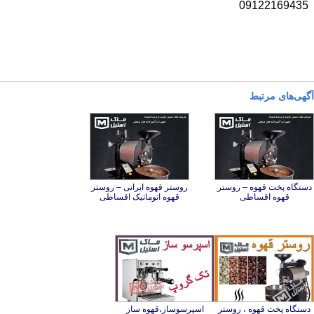
09122169435
آگهی‌های مرتبط
دستگاه پخت قهوه – روستر
روستر قهوه ایرانی – روستر
قهوه اقساطی
قهوه اتوماتیک اقساطی
دستگاه پخت قهوه ، روستر
اسپرسوساز،قهوه ساز