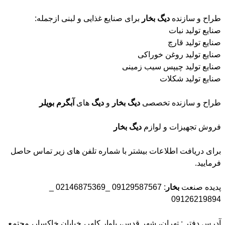
طراح و سازنده
دیگ
بخار
برای صنایع غذایی و لبنی ازجمله:
صنایع تولید نبات
صنایع تولید قارچ
صنایع تولید روغن خوراکی
صنایع تولید چیپس سیب زمینی
صنایع تولید شکلات
طراح و سازنده تخصصی
دیگ
بخار
و
دیگ
های
آبگرم
بویلر
فروش تجهیزات و لوازم
دیگ
بخار
برای دریافت اطلاعات بیشتر با شماره تلفن های زیر تماس حاصل
فرمایید.
پدیده صنعت
بخار
: 09129587567 _02146875369 _
09126219894
آدرس دفتر : تهران، شهر قدس، بلوار کلهر، خیابان خاکسار، مجتمع