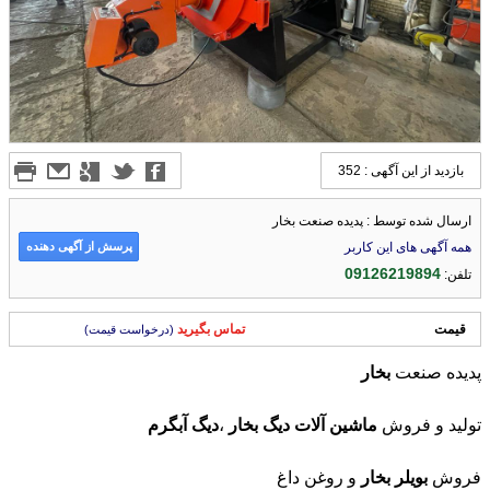
بازدید از این آگهی : 352
ارسال شده توسط : پدیده صنعت بخار
پرسش از آگهی دهنده
همه آگهی های این کاربر
09126219894
تلفن:
قیمت
تماس بگیرید
(درخواست قیمت)
پدیده صنعت
بخار
تولید و فروش
ماشین
آلات
دیگ
بخار
،
دیگ
آبگرم
فروش
بویلر
بخار
و روغن داغ