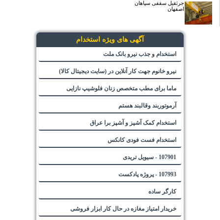
جرثقیل سقفی سپاهان
اصفهان
آگهی های ویژه استخدام
استخدام و جذب نیرو بانک ملت
نیرو خانوم جهت کار آنلاین در (سایت دیجیتال کالا)
ماما برای مطب متخصص زنان فلوشیپ نازایی
آرموتوربند وقالبند هستم
استخدام کمک آشپز و آشپز برا عراق
استخدام فست فودی کانکس
107901 - سیویل تریدی
107993 - پروژه پادکست
کارگر ساده
خریدار امتیاز مغازه در حال کار ابزار فروشی