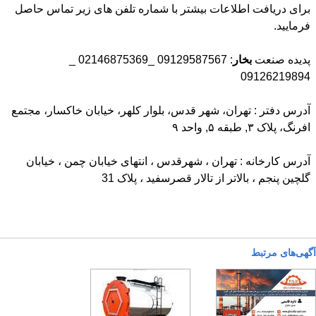
برای دریافت اطلاعات بیشتر با شماره تلفن های زیر تماس حاصل
فرمایید.
پدیده صنعت
بخار
: 09129587567 _02146875369 _
09126219894
آدرس دفتر : تهران، شهر قدس، بلوار کلهر، خیابان خاکسار، مجتمع
افرنگ، پلاک ۳, طبقه ۵, واحد ۹
آدرس کارخانه : تهران ، شهرقدس ، انتهای خیابان چمن ، خیابان
گلچین پنجم ، بالاتر از تالار قصرسفید ، پلاک 31
آگهی‌های مرتبط