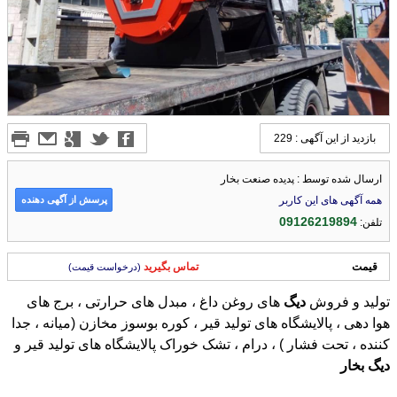
بازدید از این آگهی : 229
ارسال شده توسط : پدیده صنعت بخار
پرسش از آگهی دهنده
همه آگهی های این کاربر
09126219894
تلفن:
قیمت
تماس بگیرید
(درخواست قیمت)
تولید و فروش
دیگ
های روغن داغ ، مبدل های حرارتی ، برج های
هوا دهی ، پالایشگاه های تولید قیر ، کوره بوسوز مخازن (میانه ، جدا
کننده ، تحت فشار ) ، درام ، تشک خوراک پالایشگاه های تولید قیر و
دیگ
بخار