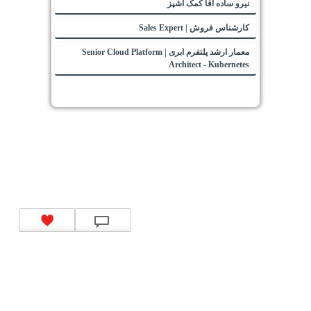
نیرو ساده آقا کمک آشپز
کارشناس فروش | Sales Expert
معمار ارشد پلتفرم ابری | Senior Cloud Platform
Architect - Kubernetes
تماس با ما
|
موتور جستجوی فرصت‌های شغلی
|
اخبار استخدام
|
استخدام‌های دولتی
|
استخدام‌
بانک‌ها و موسسات مالی
|
استخدام‌ نیروهای مسلح
|
استخدام‌ شرکت‌های معتبر
|
ایزی مد کالا
|
شبا
چیست؟
|
کد شبای بانک ملی
|
کد شبای بانک صادرات
|
کد شبای بانک تجارت
|
کد شبای بانک سپه
|
کد
شبای بانک توصعه صادرات
|
کد شبای بانک کشاورزی
|
کد شبای بانک صنعت و معدن
|
کد شبای بانک
انصار
|
کد شبای بانک سامان
|
کد شبای بانک اقتصادنوین
|
کد شبای بانک پاسارگاد
|
کد شبای بانک
کارآفرین
|
کد شبای بانک سرمایه
|
کد شبای بانک شهر
|