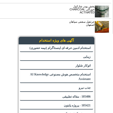
پخش پودر شارکول
خوراکی CHARCOAL
ACTIVATED
جرثقیل سقفی سپاهان
اصفهان
آگهی های ویژه استخدام
استخدام ادمین حرفه ای اینستاگرام (نیمه حضوری)
زیبایی
اتوکار شلوار
استخدام متخصص هوش مصنوعی AI Knowledge
Assistant
جذب نبرو
105406 - مقاله تطبیقی
105421 - پروژه پایتون