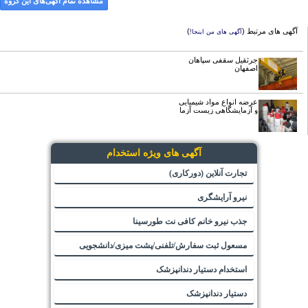
مشاهده تمام آگهی‌های این گروه
آگهی های مرتبط (
)
آگهی های من اینجا!
جرثقیل سقفی سپاهان
اصفهان
عرضه انواع مواد شیمیایی
و آزمایشگاهی زیست آزما
آگهی های ویژه استخدام
تجارت آنلاین (دورکاری)
نیرو آرایشگری
جذب نیرو خانم کافی نت طورسینا
مسعول ثبت سفارش/تلفنی/پشت میزی/دانشجویی
استخدام دستیار دندانپزشک
دستیار دندانپزشک