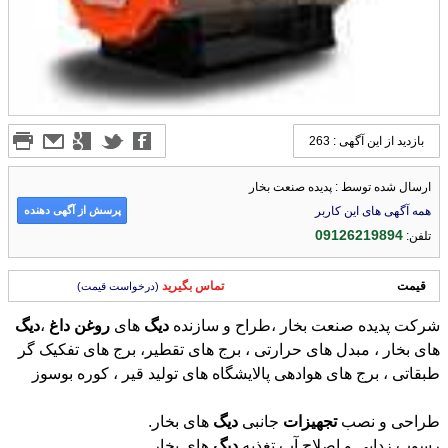
بازدید از این آگهی : 263
ارسال شده توسط : پدیده صنعت بخار
پرسش از آگهی دهنده
همه آگهی های این کاربر
09126219894
تلفن:
قیمت
تماس بگیرید
(درخواست قیمت)
شرکت پدیده صنعت بخار ،طراح و سازنده
دیگ
های
روغن
داغ
،
دیگ
های بخار ، مبدل های حرارتی ، برج های تقطیر، برج های تفکیک گر
طبقاتی ، برج های هوادهی پالایشگاه های تولید قیر ، کوره بوسوز
طراحی و نصب
تجهیزات
جانبی
دیگ
های بخار.
رسوب زدایی و اصلاح آب تغذیه
دیگ
های بخار.