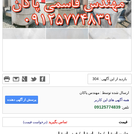
بازدید از این آگهی : 304
ارسال شده توسط : مهندس پاکان
پرسش از آگهی دهنده
همه آگهی های این کاربر
09125774839
تلفن:
قیمت
تماس بگیرید
(درخواست قیمت)
مخازن
استیل
/ هاپر
استیل
/ قیف
استیل