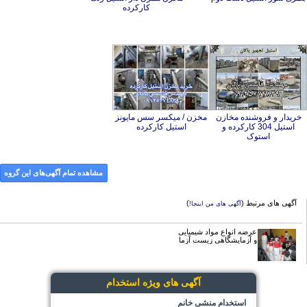
کارکرده
خریدار و فروشنده مخازن
استیل 304 کارکرده و
مخزن / میکسر سس مایونز
استیل کارکرده
استوک
مشاهده تمام آگهی‌های این گروه
آگهی های مرتبط (
)
آگهی های من اینجا!
عرضه انواع مواد شیمیایی
و آزمایشگاهی زیست آزما
آگهی های ویژه استخدام
استخدام منشی خانم