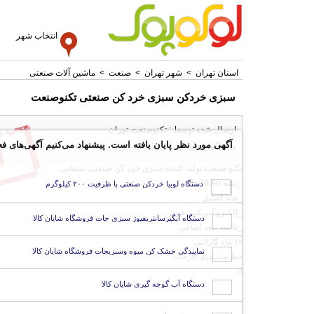
انتخاب شهر
استان تهران
>
شهر تهران
>
صنعت
>
ماشین آلات صنعتی
سبزی خردکن سبزی خرد کن صنعتی تکنوصنعت
ارسال شده توسط : تکنوصنعت تهران
آگهی مورد نظر پایان یافته است. پیشنهاد می‌کنیم آگهی‌های فع
همه آگهی های این کاربر
تکنو صنعت تولید کننده سبزی خرد کن صنعتی بشقابی
_دهنه 60،70,90
دستگاه لوبیا خردکن صنعتی با ظرفیت ۲۰۰ کیلوگرم
_بدنه استیل
_الکتروگیربکس قوی
دستگاه آبگیرسانتریفیوژ سبزی جات فروشگاه شایان کالا
_با سه تیغه اضافی
۱۲ ماه گارانتی
نمایندگی خشک کن میوه وسبزیجات فروشگاه شایان کالا
خط مستقیم کارخانه:
0
دستگاه آب گوجه گیری شایان کالا