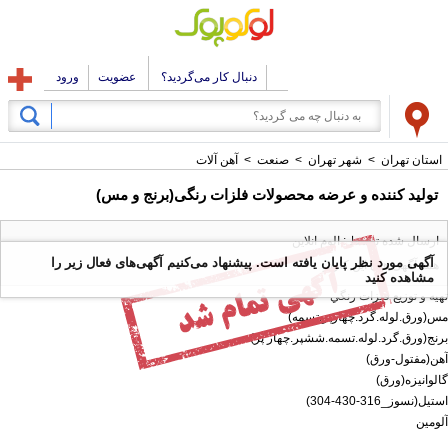
دنبال کار می‌گردید؟
عضویت
ورود
استان تهران
>
شهر تهران
>
صنعت
>
آهن آلات
تولید کننده و عرضه محصولات فلزات رنگی(برنج و مس)
ارسال شده توسط : الوم انلاین
آگهی مورد نظر پایان یافته است. پیشنهاد می‌کنیم آگهی‌های فعال زیر را
همه آگهی های این کاربر
مشاهده کنید
تهيه و توزيع فلزات رنگي
مس(ورق.لوله.گرد.چهارپر.تسمه)
برنج(ورق.گرد.لوله.تسمه.ششپر.چهار پر)
آهن(مفتول-ورق)
گالوانيزه(ورق)
استيل(نسوز_316-430-304)
آلومين