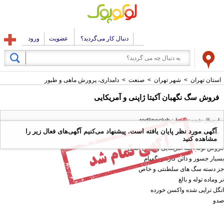
دنبال کار می‌گردید؟
عضویت
ورود
استان تهران
>
شهر تهران
>
صنعت
>
دامداری، پرورش ماهی و طیور
فروش سگ نگهبان آکیتا ژاپنی و آمریکایی
ارسال شده توسط : redlineclub
آگهی مورد نظر پایان یافته است. پیشنهاد می‌کنیم آگهی‌های فعال زیر را
همه آگهی های این کاربر
مشاهده کنید
فروش توله آکیتا آمریکایی و ژاپنی اصیل
بسیار جسور و ذاتن گارد و نگهبام
جز دسته سگ های سلطنتی و خاص
نر وماده توله و بالغ
انگل تراپی شده واکسن خورده
صدو