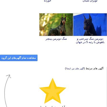
لویزان شیان
خورده
دوبرمن سگ سرعتی و
سگ دوبرمن پینچر
باهوش با رتبه 5 در جهان
مشاهده تمام آگهی‌های این گروه
آگهی های مرتبط (
)
آگهی های من اینجا!