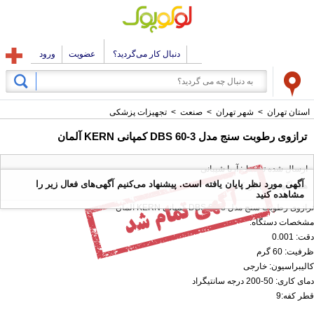
دنبال کار می‌گردید؟
عضویت
ورود
ن تهران
>
شهر تهران
>
صنعت
>
تجهیزات پزشکی
وی رطوبت سنج مدل DBS 60-3 کمپانی KERN آلمان
ال شده توسط : آریا شیبانی
هی مورد نظر پایان یافته است. پیشنهاد می‌کنیم آگهی‌های فعال زیر را
 آگهی های این کاربر
اهده کنید
وبت سنج مدل DBS 60-3 کمپانی KERN آلمان
ات دستگاه:
0.
60 گرم
راسیون: خارجی
-200 درجه سانتیگراد
فه:9