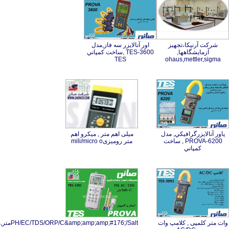
رکت آرنیکا،تجهیز
زمایشگاهها,
اور آنالایزر سه فاز,مدل
TES-3600 ,ساخت كمپاني
TES
ohaus,mettler,sig
ر آنالایزرگرافيكي, مدل
PROVA-62 , ساخت
میلی اهم متر , میکرو اهم
متر رومیزیmili/micro o
كمپاني
متر کلمپی , کلامپ وات
PH/EC/TDS/ORP/C&amp;amp;amp;#176;/Saltمتر,مدل,