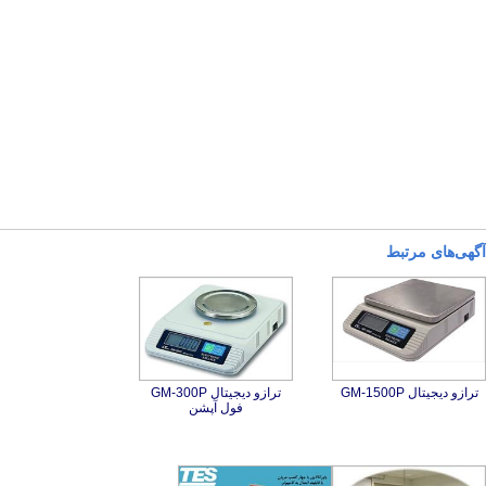
‌های مرتبط
دیجیتال GM-1500P
ترازو دیجیتال GM-300P
فول آپشن