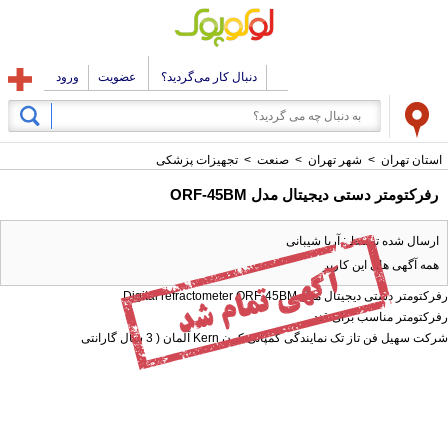
دنبال کار می‌گردید؟
عضویت
ورود
استان تهران
>
شهر تهران
>
صنعت
>
تجهیزات پزشکی
رفرکتومتر دستی دیجیتال مدل ORF-45BM
ارسال شده توسط : آریا شیبانی
همه آگهی های این کاربر
رفرکتومتر دستی دیجیتال مدل Digital refractometer ORF-45BM
رفرکتومتر مناسب برای قند
شرکت سهیل فن تاز تک نمایندگی کمپانی کرن Kern آلمان ( 3 سال گارانتی