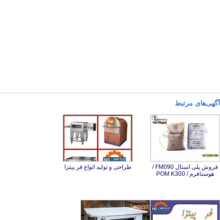
آگهی‌های مرتبط
فروش پلی استال FM090 /
طراحی و تولید انواع فر پیتزا
هوستافرم / POM K300