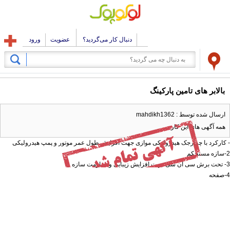
دنبال کار می‌گردید؟
عضویت
ورود
بالابر های تامین پارکینگ
ارسال شده توسط : mahdikh1362
همه آگهی های این کاربر
- کارکرد با چهارجک هیدرولیکی موازی جهت افزایش طول عمر موتور و پمپ هیدرولیکی
2-سازه مستحکم
3- تحت برش سی ان سی جهت افزایش زیبایی و مقاومت سازه
4-صفحه