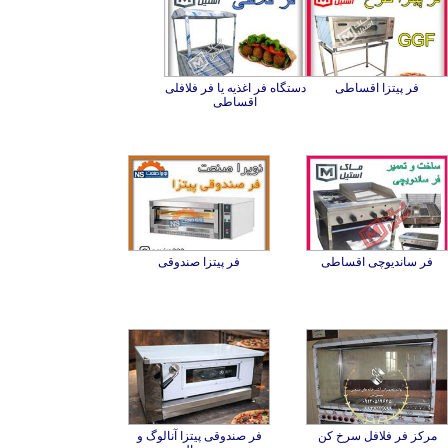
فر پیتزا اقساطی
دستگاه فر اغذیه یا فر فلافلی
اقساطی
فر ساندیوچی اقساطی
فر پیتزا صندوقی
مرکز فر فلافل سرخ کن
فر صندوقی پیتزا آنالوگ و