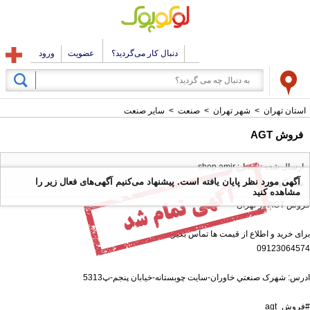
دنبال کار می‌گردید؟
عضویت
ورود
استان تهران
>
شهر تهران
>
صنعت
>
سایر صنعت
فروش AGT
ارسال شده توسط : shop amir
آگهی مورد نظر پایان یافته است. پیشنهاد می‌کنیم آگهی‌های فعال زیر را
همه آگهی های این کاربر
مشاهده کنید
فروش AGT در تهران
برای خرید و اطلاع از قیمت ها تماس بگیرید
09123064574
ادرس: شهرک صنعتي خاوران-سايت چوبستانه-خیابان پنجم-پ5313
#فروش_agt