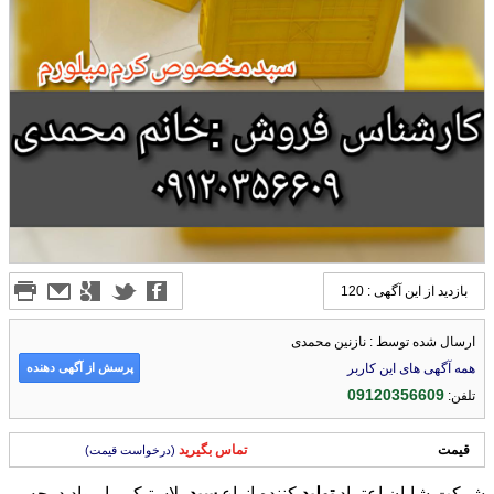
بازدید از این آگهی : 120
ارسال شده توسط : نازنین محمدی
پرسش از آگهی دهنده
همه آگهی های این کاربر
09120356609
تلفن:
قیمت
تماس بگیرید
(درخواست قیمت)
شرکت شایان اعتماد
تولید
کننده انواع
سبد
پلاستیکی با مواد درجه