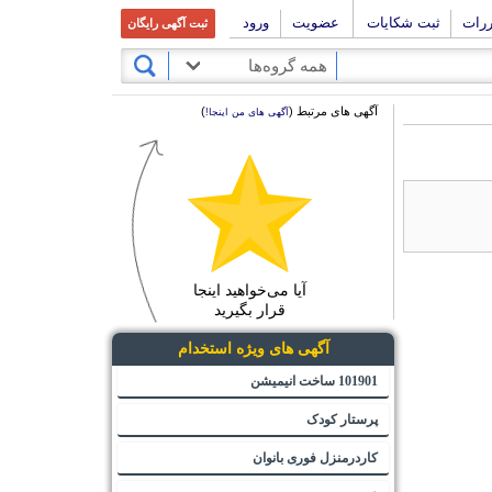
ررات
ثبت شکایات
عضویت
ورود
ثبت آگهی رایگان
همه گروه‌ها
آگهی های مرتبط (
)
آگهی های من اینجا!
آیا می‌خواهید اینجا
قرار بگیرید
آگهی های ویژه استخدام
101901 ساخت انیمیشن
پرستار کودک
کاردرمنزل فوری بانوان