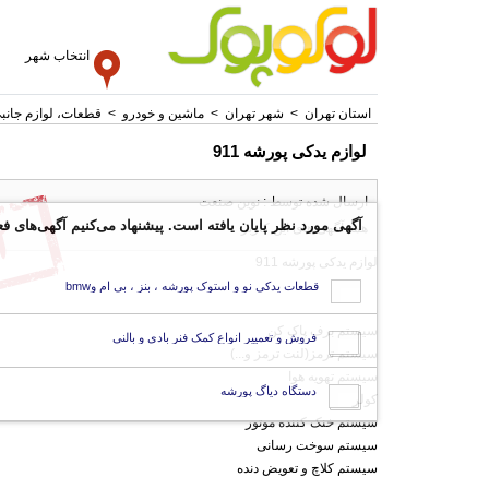
انتخاب شهر
استان تهران
>
شهر تهران
>
ماشین و خودرو
>
قطعات، لوازم جانب
لوازم یدکی پورشه 911
ارسال شده توسط : نوین صنعت
آگهی مورد نظر پایان یافته است. پیشنهاد می‌کنیم آگهی‌های فع
همه آگهی های این کاربر
لوازم یدکی پورشه 911
قطعات یدکی نو و استوک پورشه ، بنز ، بی ام وbmw
سیستم برف پاک کن
فروش و تعمییر انواع کمک فنر بادی و بالنی
سیستم ترمز(لنت ترمز و...)
سیستم تهویه هوا
دستگاه دیاگ پورشه
کولر
سیستم خنک کننده موتور
سیستم سوخت رسانی
سیستم کلاچ و تعویض دنده