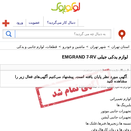
دنبال کار می‌گردید؟
عضویت
ورود
استان تهران
>
شهر تهران
>
ماشین و خودرو
>
قطعات، لوازم جانبی و یدکی
لوازم یدکی جیلی EMGRAND 7-RV
ارسال شده توسط : نوین صنعت
آگهی مورد نظر پایان یافته است. پیشنهاد می‌کنیم آگهی‌های فعال زیر را
همه آگهی های این کاربر
مشاهده کنید
لوازم یدکی جیلی EMGRAND 7-RV
لوازم تعمیراتی
بلبرینگ ها
تجهیزات جانبی موتور
تجهیزات جانبی آپشن
تسمه ها،زنجیرها،فنرها،غلتک ها
روغن ها و روان کارها(روغن