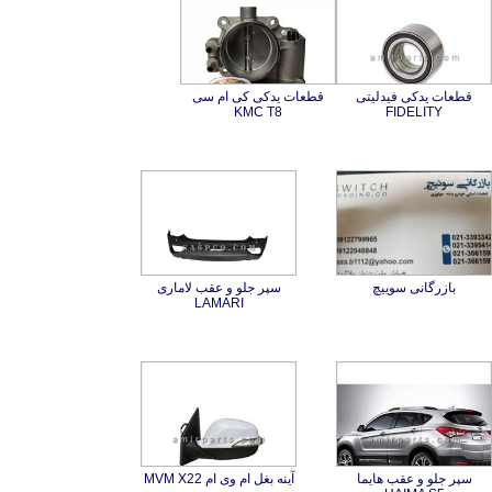
قطعات یدکی فیدلیتی
قطعات یدکی کی ام سی
KMC T8
FIDELITY
بازرگانی سوییچ
سپر جلو و عقب لاماری
LAMARI
سپر جلو و عقب هایما
آینه بغل ام وی ام MVM X22