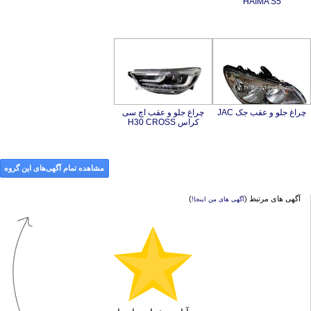
HAIMA S5
چراغ جلو و عقب جک JAC
چراغ جلو و عقب اچ سی
کراس H30 CROSS
مشاهده تمام آگهی‌های این گروه
آگهی های مرتبط (
)
آگهی های من اینجا!