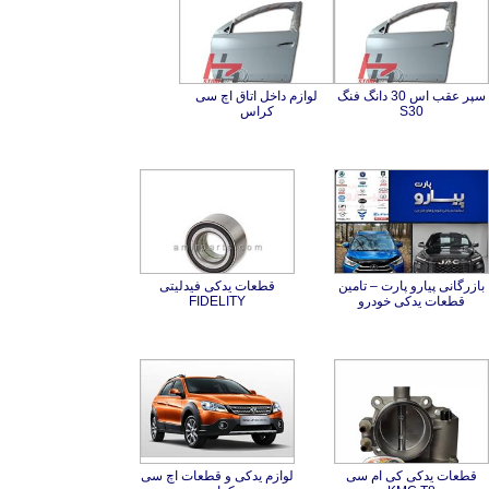
سپر عقب اس 30 دانگ فنگ
لوازم داخل اتاق اچ سی
S30
کراس
بازرگانی پیارو پارت – تامین
قطعات یدکی فیدلیتی
قطعات یدکی خودرو
FIDELITY
قطعات یدکی کی ام سی
لوازم یدکی و قطعات اچ سی