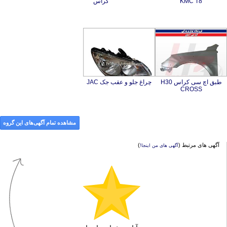
KMC T8
کراس
طبق اچ سی کراس H30
چراغ جلو و عقب جک JAC
CROSS
مشاهده تمام آگهی‌های این گروه
آگهی های مرتبط (
)
آگهی های من اینجا!