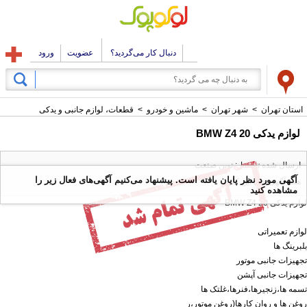
دنبال کار می‌گردید؟
عضویت
ورود
استان تهران
>
شهر تهران
>
ماشین و خودرو
>
قطعات، لوازم جانبی و یدکی
لوازم یدکی BMW Z4 20
ارسال شده توسط : نوین صنعت
آگهی مورد نظر پایان یافته است. پیشنهاد می‌کنیم آگهی‌های فعال زیر را
همه آگهی های این کاربر
مشاهده کنید
لوازم یدکی BMW Z4 20
لوازم تعمیراتی
بلبرینگ ها
تجهیزات جانبی موتور
تجهیزات جانبی آپشن
تسمه ها،زنجیرها،فنرها،غلتک ها
روغن ها و روان کارها(روغن موتور،ر