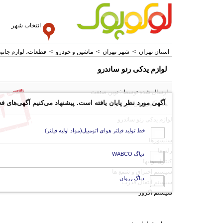
انتخاب شهر
استان تهران
>
شهر تهران
>
ماشین و خودرو
>
قطعات، لوازم جانب
لوازم یدکی رنو ساندرو
ارسال شده توسط : نوین صنعت
آگهی مورد نظر پایان یافته است. پیشنهاد می‌کنیم آگهی‌های فع
همه آگهی های این کاربر
لوازم یدکی رنو ساندرو
خط تولید فیلتر هوای اتومبیل(مواد اولیه فیلتر)
سنسورها
رله ها
دیاگ WABCO
کنترل یونیها
سیستم احتراق و شمع ها
دیاگ زروان
سیستم انتقال قدرت
سیستم اگزوز