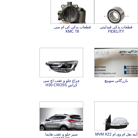
قطعات یدکی فیدلیتی
قطعات یدکی کی ام سی
KMC T8
FIDELITY
بازرگانی سوییچ
چراغ جلو و عقب اچ سی
کراس H30 CROSS
آینه بغل ام وی ام MVM X22
سپر جلو و عقب هایما