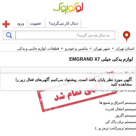
دنبال کار می‌گردید؟
عضویت
ورود
استان تهران
>
شهر تهران
>
ماشین و خودرو
>
قطعات، لوازم جانبی و یدکی
لوازم یدکی جیلی EMGRAND X7
ارسال شده توسط : نوین صنعت
آگهی مورد نظر پایان یافته است. پیشنهاد می‌کنیم آگهی‌های فعال زیر را
همه آگهی های این کاربر
مشاهده کنید
لوازم یدکی جیلی EMGRAND X7
سیستم احتراق و شمع ها
سیستم انتقال قدرت
سیستم اگزوز
سیستم برف پاک کن
سیستم ترمز(لنت ترمز و...)