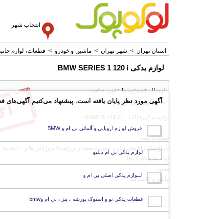
انتخاب شهر
استان تهران
>
شهر تهران
>
ماشین و خودرو
>
قطعات، لوازم جانب
لوازم یدکی BMW SERIES 1 120 i
ارسال شده توسط : نوین صنعت
آگهی مورد نظر پایان یافته است. پیشنهاد می‌کنیم آگهی‌های فع
همه آگهی های این کاربر
لوازم یدکی BMW SERIES 1 120 i
فروش لوازم اروپایی و آلمانی بی ام و BMW
قطعات بدنه
چراغ ها(چراغ های جلو و عقب و هشدار و راهنما پروژکتورها و...) آینه ها
لوازم یدکی بی ام دبلیو
لوله ها و شلنک ها
موتور
لــوازم یدکی اصلی بی ام و
واشر و کاسه نم
قطعات یدکی نو و استوک پورشه ، بنز ، بی ام وbmw